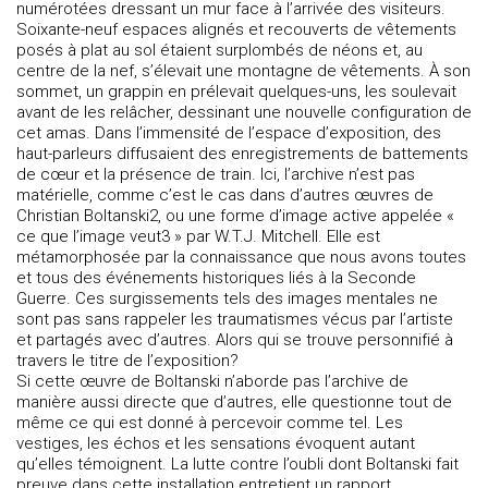
numérotées dressant un mur face à l’arrivée des visiteurs.
Soixante-neuf espaces alignés et recouverts de vêtements
posés à plat au sol étaient surplombés de néons et, au
centre de la nef, s’élevait une montagne de vêtements. À son
sommet, un grappin en prélevait quelques-uns, les soulevait
avant de les relâcher, dessinant une nouvelle configuration de
cet amas. Dans l’immensité de l’espace d’exposition, des
haut-parleurs diffusaient des enregistrements de battements
de cœur et la présence de train. Ici, l’archive n’est pas
matérielle, comme c’est le cas dans d’autres œuvres de
Christian Boltanski2, ou une forme d’image active appelée «
ce que l’image veut3 » par W.T.J. Mitchell. Elle est
métamorphosée par la connaissance que nous avons toutes
et tous des événements historiques liés à la Seconde
Guerre. Ces surgissements tels des images mentales ne
sont pas sans rappeler les traumatismes vécus par l’artiste
et partagés avec d’autres. Alors qui se trouve personnifié à
travers le titre de l’exposition?
Si cette œuvre de Boltanski n’aborde pas l’archive de
manière aussi directe que d’autres, elle questionne tout de
même ce qui est donné à percevoir comme tel. Les
vestiges, les échos et les sensations évoquent autant
qu’elles témoignent. La lutte contre l’oubli dont Boltanski fait
preuve dans cette installation entretient un rapport