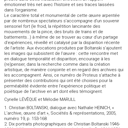
émotionnel très net avec l’histoire et ses traces laissées
dans l’organisme.
Le caractère total et monumental de cette œuvre arpentée
par de nombreux spectateurs s’accompagne d’un souvenir
sensoriel fort (le froid, la répétition lancinante des
mouvements de la pince, des bruits de trains et de
battements…) à même de se trouver au cœur d’un partage
d’expériences, réveillé et catalysé par la disparition récente
de l’artiste. Aux évocations produites par Boltanski s’ajoutent
les images qui subsistent de l’œuvre : cette rencontre met
en dialogue temporalité et disparition, encourage à les
(re)penser, dans la recherche comme dans la création
artistique, de manière conjointe et en regard des archives qui
les accompagnent. Ainsi, ce numéro de Proteus s’attache à
présenter des contributions qui ont été choisies pour la
perméabilité évidente entre l’expérience politique et
poïétique de l’archive en art dont elles témoignent.
Cyrielle LÉVÊQUE et Mélodie MARULL
1. Christian BOLTANSKI, dialogue avec Nathalie HEINICH, «
L’archive, œuvre d’art », Sociétés & représentations, 2005,
numéro 19, p. 153-168.
2. Dix portraits photographiques de Christian Boltanski 1946-