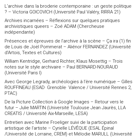
L’archive dans la broderie contemporaine : un geste politique
? – Victoria GOICOVICH (Université Paul Valéry, RIRRA 21)
Archives incarnées – Réflexions sur quelques pratiques
archivistiques queers – Zoé ADAM (Chercheuse
indépendante)
Présences et épreuves de l’archive à la scène – Ça ira (1) fin
de Louis de Joël Pommerat – Aliénor FERNANDEZ (Université
d’Artois, Textes et Cultures)
William Kentridge, Gerhard Richter, Klaus Mosettig – Trois
notes sur le style archivaire – Paul BERNARD-NOURAUD
(Université Paris I)
Avec George Legrady, archéologies à l’ère numérique – Gilles
ROUFFINEAU (ESAD· Grenoble· Valence / Université Rennes 2,
PTAC)
De la Picture Collection à Google Images – Retour vers le
futur – Julie MARTIN (Université Toulouse Jean Jaurès, LLA
CREATIS / Université Aix-Marseille, LESA)
Entretien avec Marine Froeliger suivi de la participation
artistique de l’artiste – Cyrielle LÉVÊQUE (ESAL Épinal
/Université de Lorraine, CREM) et Mélodie MARULL (Université